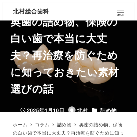
北村総合歯科
奥歯の詰め物、保険の
MENU
白い歯で本当に大丈
夫？再治療を防ぐため
に知っておきたい素材
選びの話
カテゴリー
2025年4月10日
北村
詰め物
投稿日
著
者
ホーム
コラム
詰め物
奥歯の詰め物、保険
の白い歯で本当に大丈夫？再治療を防ぐために知っ